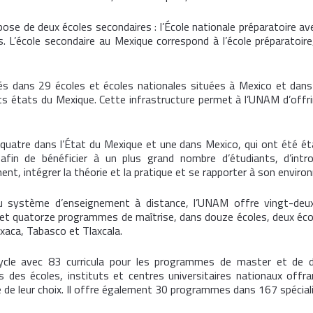
se de deux écoles secondaires : l’École nationale préparatoire av
 L’école secondaire au Mexique correspond à l’école préparatoire,
 dans 29 écoles et écoles nationales situées à Mexico et dans 
nts états du Mexique. Cette infrastructure permet à l’UNAM d’off
quatre dans l’État du Mexique et une dans Mexico, qui ont été éta
 afin de bénéficier à un plus grand nombre d’étudiants, d’intro
nement, intégrer la théorie et la pratique et se rapporter à son envir
et du système d’enseignement à distance, l’UNAM offre vingt-d
 et quatorze programmes de maîtrise, dans douze écoles, deux écol
xaca, Tabasco et Tlaxcala.
le avec 83 curricula pour les programmes de master et de doc
 des écoles, instituts et centres universitaires nationaux offr
e de leur choix. Il offre également 30 programmes dans 167 spécial