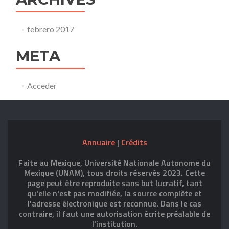
febrero 2017
META
Acceder
Annuaire
|
Crédits
Faite au Mexique, Université Nationale Autonome du
Mexique (UNAM), tous droits réservés 2023. Cette
page peut être reproduite sans but lucratif, tant
qu'elle n'est pas modifiée, la source complète et
l'adresse électronique est reconnue. Dans le cas
contraire, il faut une autorisation écrite préalable de
l'institution.